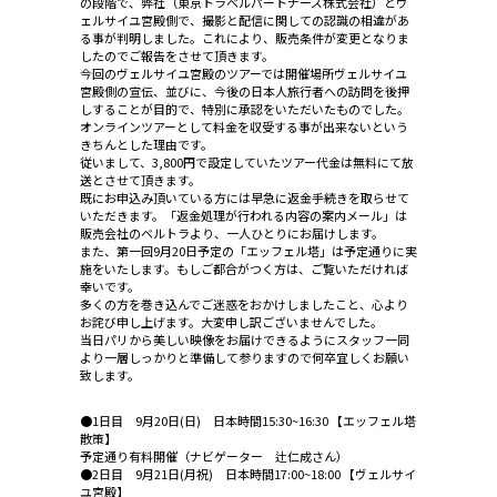
の段階で、弊社（東京トラベルパートナーズ株式会社）とヴ
ェルサイユ宮殿側で、撮影と配信に関しての認識の相違があ
る事が判明しました。これにより、販売条件が変更となりま
したのでご報告をさせて頂きます。
今回のヴェルサイユ宮殿のツアーでは開催場所ヴェルサイユ
宮殿側の宣伝、並びに、今後の日本人旅行者への訪問を後押
しすることが目的で、特別に承認をいただいたものでした。
オンラインツアーとして料金を収受する事が出来ないという
きちんとした理由です。
従いまして、3,800円で設定していたツアー代金は無料にて放
送とさせて頂きます。
既にお申込み頂いている方には早急に返金手続きを取らせて
いただきます。「返金処理が行われる内容の案内メール」は
販売会社のベルトラより、一人ひとりにお届けします。
また、第一回9月20日予定の「エッフェル塔」は予定通りに実
施をいたします。もしご都合がつく方は、ご覧いただければ
幸いです。
多くの方を巻き込んでご迷惑をおかけしましたこと、心より
お詫び申し上げます。大変申し訳ございませんでした。
当日パリから美しい映像をお届けできるようにスタッフ一同
より一層しっかりと準備して参りますので何卒宜しくお願い
致します。
●1日目 9月20日(日) 日本時間15:30~16:30 【エッフェル塔
散策】
予定通り有料開催（ナビゲーター 辻仁成さん）
●2日目 9月21日(月祝) 日本時間17:00~18:00 【ヴェルサイ
ユ宮殿】