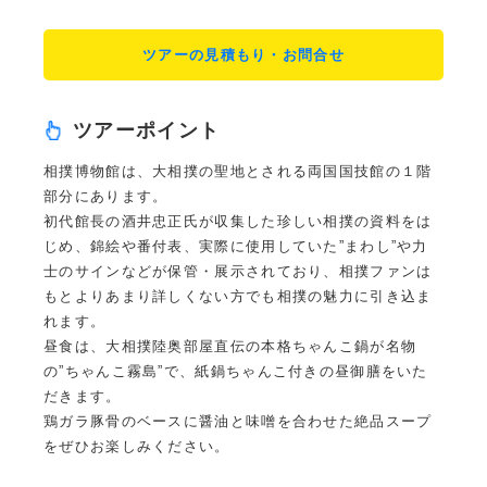
ツアーの見積もり・お問合せ
ツアーポイント
相撲博物館は、大相撲の聖地とされる両国国技館の１階
部分にあります。
初代館長の酒井忠正氏が収集した珍しい相撲の資料をは
じめ、錦絵や番付表、実際に使用していた”まわし”や力
士のサインなどが保管・展示されており、相撲ファンは
もとよりあまり詳しくない方でも相撲の魅力に引き込ま
れます。
昼食は、大相撲陸奥部屋直伝の本格ちゃんこ鍋が名物
の”ちゃんこ霧島”で、紙鍋ちゃんこ付きの昼御膳をいた
だきます。
鶏ガラ豚骨のベースに醤油と味噌を合わせた絶品スープ
をぜひお楽しみください。