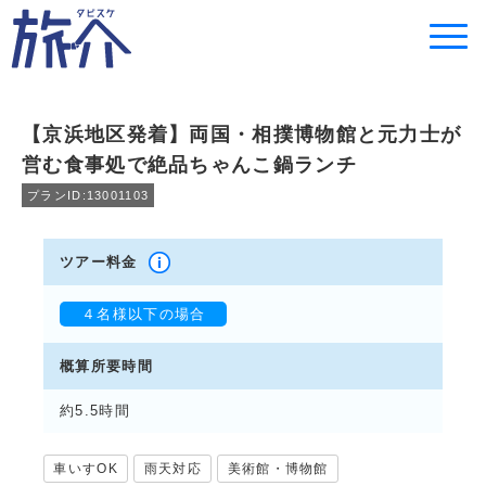
【京浜地区発着】両国・相撲博物館と元力士が
営む食事処で絶品ちゃんこ鍋ランチ
プランID:13001103
ツアー料金
４名様以下の場合
４名様の１名様料金 円
概算所要時間
３名様の１名様料金 円
２名様の１名様料金 円
約5.5時間
１名様料金 円
車いすOK
雨天対応
美術館・博物館