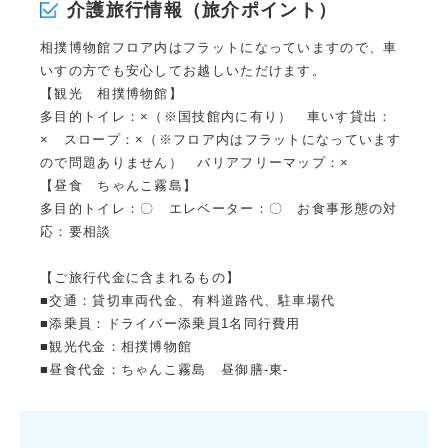
介護旅行情報（旅介ポイント）
相撲博物館フロア内はフラットになっていますので、車
いすの方でも安心してお越しいただけます。
【観光 相撲博物館】
多目的トイレ：×（※国技館内に有り） 車いす貸出：
× スロープ：×（※フロア内はフラットになっています
ので問題ありません） バリアフリーマップ：×
【昼食 ちゃんこ霧島】
多目的トイレ：〇 エレベーター：〇 お食事形態の対
応：要相談
【ご旅行代金に含まれるもの】
■交通：貸切車両代金、有料道路代、駐車場代
■添乗員：ドライバー添乗員1名同行費用
■観光代金：相撲博物館
■昼食代金：
ちゃんこ霧島 昼御膳-東-