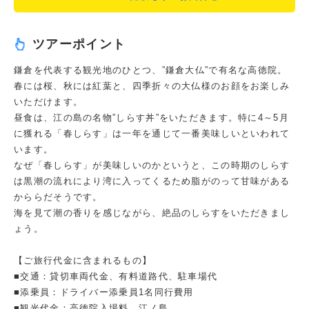
ツアーポイント
鎌倉を代表する観光地のひとつ、”鎌倉大仏”で有名な高徳院。
春には桜、秋には紅葉と、四季折々の大仏様のお顔をお楽しみ
いただけます。
昼食は、江の島の名物”しらす丼”をいただきます。特に4～5月
に獲れる「春しらす」は一年を通じて一番美味しいといわれて
います。
なぜ「春しらす」が美味しいのかというと、この時期のしらす
は黒潮の流れにより湾に入ってくるため脂がのって甘味がある
かららだそうです。
海を見て潮の香りを感じながら、絶品のしらすをいただきまし
ょう。
【ご旅行代金に含まれるもの】
■交通：貸切車両代金、有料道路代、駐車場代
■添乗員：ドライバー添乗員1名同行費用
■観光代金：高徳院入場料 江ノ島