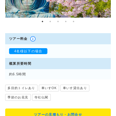
ツアー料金
4名様以下の場合
４名様の１名様料金 円
概算所要時間
３名様の１名様料金 円
２名様の１名様料金 円
約6.5時間
１名様料金 円
多目的トイレあり
車いすOK
車いす貸出あり
季節のお花見
寺社仏閣
ツアーの見積もり・お問合せ