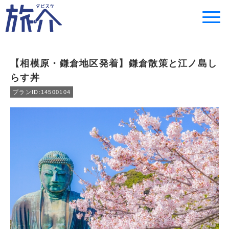
【相模原・鎌倉地区発着】鎌倉散策と江ノ島し
らす丼
プランID:14500104